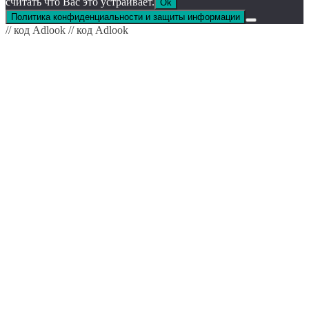
считать что Вас это устраивает.
Ok
Политика конфиденциальности и защиты информации
// код Adlook
// код Adlook