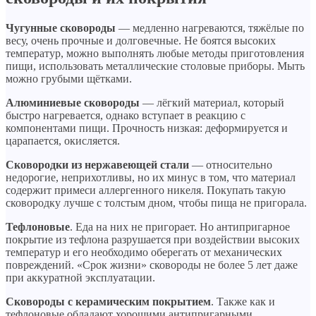
Чугунные сковороды
— медленно нагреваются, тяжёлые по
весу, очень прочные и долговечные. Не боятся высоких
температур, можно выполнять любые методы приготовления
пищи, использовать металлические столовые приборы. Мыть
можно грубыми щётками.
Алюминиевые сковороды
— лёгкий материал, который
быстро нагревается, однако вступает в реакцию с
компонентами пищи. Прочность низкая: деформируется и
царапается, окисляется.
Сковородки из нержавеющей стали
— относительно
недорогие, неприхотливы, но их минус в том, что материал
содержит примеси аллергенного никеля. Покупать такую
сковородку лучше с толстым дном, чтобы пища не пригорала.
Тефлоновые
. Еда на них не пригорает. Но антипригарное
покрытие из тефлона разрушается при воздействии высоких
температур и его необходимо оберегать от механических
повреждений. «Срок жизни» сковороды не более 5 лет даже
при аккуратной эксплуатации.
Сковороды с керамическим покрытием
. Также как и
тефлоновые обладают хорошими антипригарными