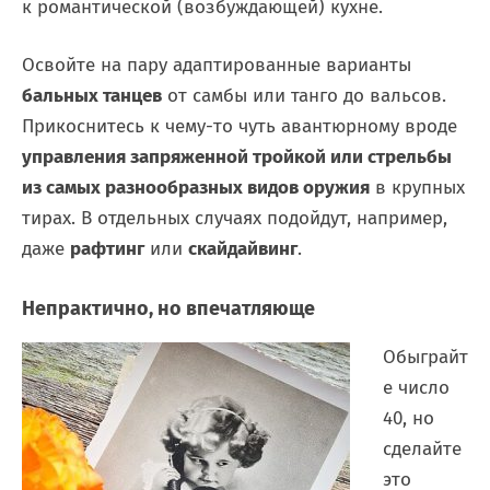
к романтической (возбуждающей) кухне.
Освойте на пару адаптированные варианты
бальных танцев
от самбы или танго до вальсов.
Прикоснитесь к чему-то чуть авантюрному вроде
управления запряженной тройкой или стрельбы
из самых разнообразных видов оружия
в крупных
тирах. В отдельных случаях подойдут, например,
даже
рафтинг
или
скайдайвинг
.
Непрактично, но впечатляюще
Обыграйт
е число
40, но
сделайте
это