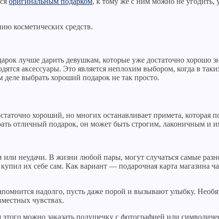
тся
оригинальным подарком
, к тому же с ним можно не угодить, 
ию косметических средств.
дарок лучше дарить девушкам, которые уже достаточно хорошо з
дятся аксессуары. Это является неплохим выбором, когда в так
 деле выбрать хороший подарок не так просто.
аточно хороший, но многих останавливает примета, которая под
ать отличный подарок, он может быть строгим, лаконичным и и
ки или неудачи. В жизни любой пары, могут случаться самые ра
 купил их себе сам. Как вариант — подарочная карта магазина ча
омнится надолго, пусть даже порой и вызывают улыбку. Необяз
вместных чувствах.
я этого можно заказать подушечку с фотографией или символич