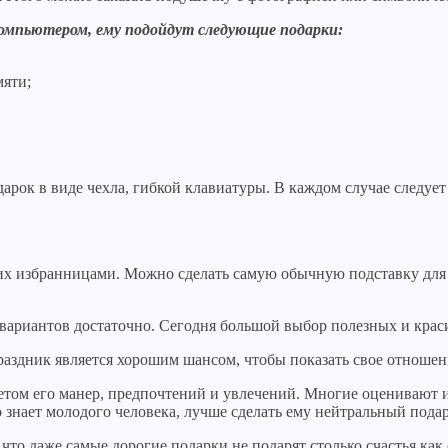
компьютером, ему подойдут следующие подарки:
мяти;
рок в виде чехла, гибкой клавиатуры. В каждом случае следует
 избранницами. Можно сделать самую обычную подставку для ру
 вариантов достаточно. Сегодня большой выбор полезных и кра
аздник является хорошим шансом, чтобы показать свое отношени
четом его манер, предпочтений и увлечений. Многие оценивают 
о знает молодого человека, лучше сделать ему нейтральный пода
 что даже самые дорогие подарки не подарят столько счастья как