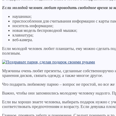
Если молодой человек любит проводить свободное время за 
наушники;
приспособления для считывания информации с карты па
носитель информации;
новая модель беспроводной мышки;
клавиатура;
веб-камера.
Если молодой человек любит планшеты, ему можно сделать пода
полезным.
Мужчины очень любят презенты, сделанные собственноручно их
хранения дисков, связать одежду, а также многое другое.
Что подарить любимому парню – вопрос не простой, но все же
Важно, чтобы они запомнились молодому человеку надолго. Пр
Если вы хорошо знаете человека, выбирать подарок нужно с у
соответствовать предпочтениям и возрасту. Если девушка плох
Главное, проявить заботу и понимание. Следует понимать и то,