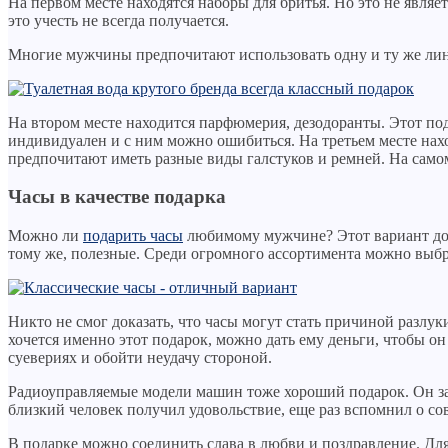
На первом месте находятся наборы для бритья. Но это не являе
это учесть не всегда получается.
Многие мужчины предпочитают использовать одну и ту же лин
На втором месте находится парфюмерия, дезодоранты. Этот по
индивидуален и с ним можно ошибиться. На третьем месте нахо
предпочитают иметь разные виды галстуков и ремней. На самом
Часы в качестве подарка
Можно ли
подарить часы
любимому мужчине? Этот вариант дост
тому же, полезные. Среди огромного ассортимента можно выбр
Никто не смог доказать, что часы могут стать причиной разлу
хочется именно этот подарок, можно дать ему деньги, чтобы он
суевериях и обойти неудачу стороной.
Радиоуправляемые модели машин тоже хороший подарок. Он зап
близкий человек получил удовольствие, еще раз вспомнил о со
В подарке можно соединить слава в любви и поздравление. Дл