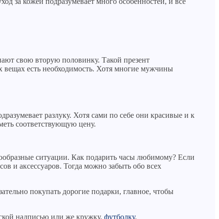
уход за кожей подразумевает много особенностей, и все
нают свою вторую половинку. Такой презент
их вещах есть необходимость. Хотя многие мужчины
разумевает разлуку. Хотя сами по себе они красивые и к
меть соответствующую цену.
знообразные ситуации. Как подарить часы любимому? Если
сов и аксессуаров. Тогда можно забыть обо всех
ательно покупать дорогие подарки, главное, чтобы
еской надписью или же кружку,
футболку
.