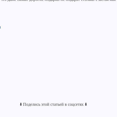
и
⬇️ Поделись этой статьей в соцсетях ⬇️