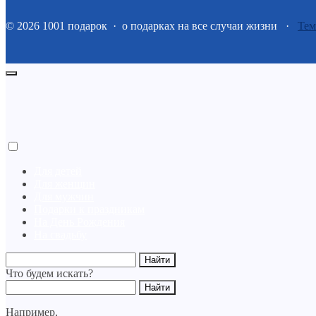
©
2026
1001 подарок
·
о подарках на все случаи жизни ·
Тем
Для детей
Для женщин
Для мужчин
Подарки к праздникам
На День Рождения
На свадьбу
Что будем искать?
Например,